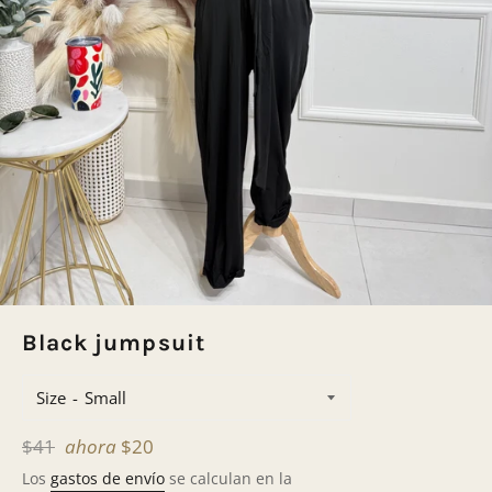
Black jumpsuit
Size
Precio
$41
ahora
$20
habitual
Los
gastos de envío
se calculan en la