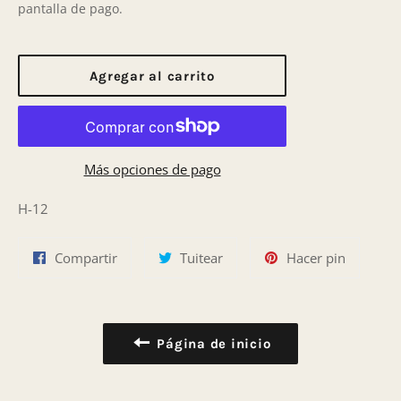
pantalla de pago.
Agregar al carrito
Más opciones de pago
H-12
Compartir
Tuitear
Pinear
Compartir
Tuitear
Hacer pin
en
en
en
Facebook
Twitter
Pinterest
Página de inicio