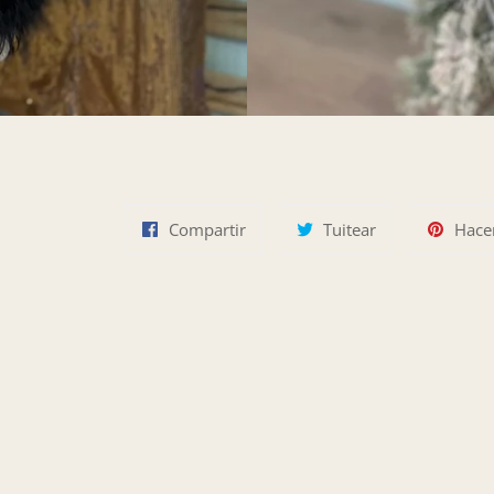
Compartir
Tuitear
Compartir
Tuitear
Hace
en
en
Facebook
Twitter