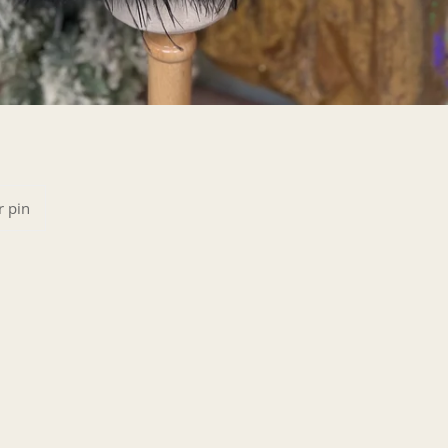
Pinear
r pin
en
Pinterest