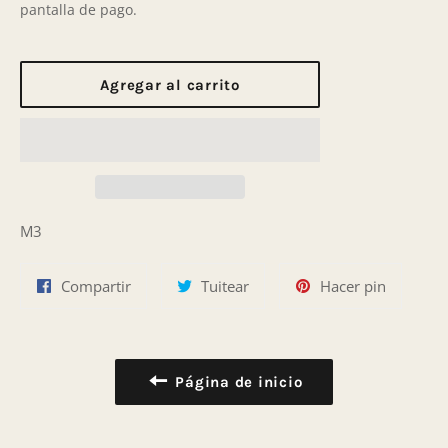
pantalla de pago.
Agregar al carrito
M3
Compartir
Tuitear
Pinear
Compartir
Tuitear
Hacer pin
en
en
en
Facebook
Twitter
Pinterest
Página de inicio