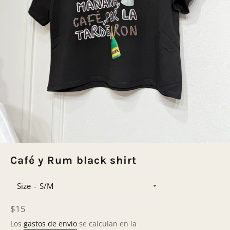
Café y Rum black shirt
Size
Precio
$15
habitual
Los
gastos de envío
se calculan en la