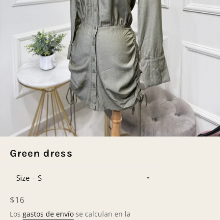
Green dress
Size
Precio
$16
habitual
Los
gastos de envío
se calculan en la