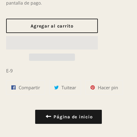
pantalla de pago.
Agregar al carrito
E-9
Compartir
Tuitear
Pinear
Compartir
Tuitear
Hacer pin
en
en
en
Facebook
Twitter
Pinterest
Página de inicio