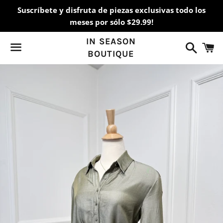
Suscríbete y disfruta de piezas exclusivas todo los
meses por sólo $29.99!
IN SEASON
Buscar
C
BOUTIQUE
Menú