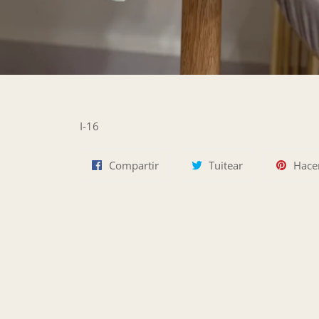
I-16
Compartir
Tuitear
Compartir
Tuitear
Hace
en
en
Facebook
Twitter