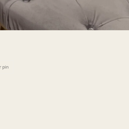
Pinear
r pin
en
Pinterest